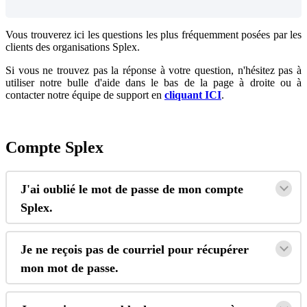
Vous
trouverez
ici
les
questions
les
plus
fr
é
quemment
pos
é
es
par
les
clients
des
organisations
Splex
.
Si
vous
ne
trouvez
pas
la
r
é
ponse
à
votre
question
,
n
'
h
é
sitez
pas
à
utiliser
notre
bulle
d
'
aide
dans
le
bas
de
la
page
à
droite
ou
à
contacter
notre
é
quipe
de
support
en
cliquant
ICI
.
Compte
Splex
J
'
ai
oubli
é
le
mot
de
passe
de
mon
compte
Splex
.
Je
ne
re
ç
ois
pas
de
courriel
pour
r
é
cup
é
rer
mon
mot
de
passe
.