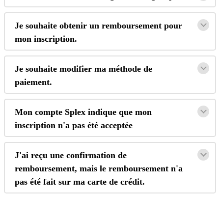
Je
souhaite
obtenir
un
remboursement
pour
mon
inscription
.
Je
souhaite
modifier
ma
m
é
thode
de
paiement
.
Mon
compte
Splex
indique
que
mon
inscription
n
'
a
pas
é
t
é
accept
é
e
J
'
ai
re
ç
u
une
confirmation
de
remboursement
,
mais
le
remboursement
n
'
a
pas
é
t
é
fait
sur
ma
carte
de
cr
é
dit
.