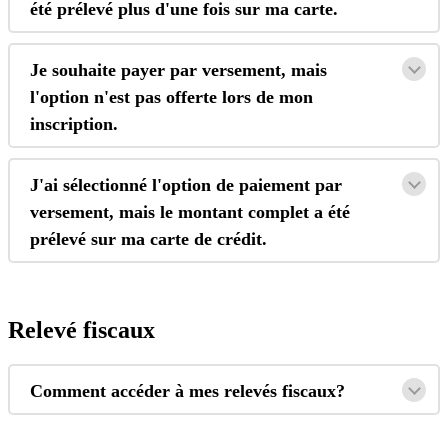
é
t
é
pr
é
lev
é
plus
d
'
une
fois
sur
ma
carte
.
Je
souhaite
payer
par
versement
,
mais
l
'
option
n
'
est
pas
offerte
lors
de
mon
inscription
.
J
'
ai
s
é
lectionn
é
l
'
option
de
paiement
par
versement
,
mais
le
montant
complet
a
é
t
é
pr
é
lev
é
sur
ma
carte
de
cr
é
dit
.
Relev
é
fiscaux
Comment
acc
é
der
à
mes
relev
é
s
fiscaux
?