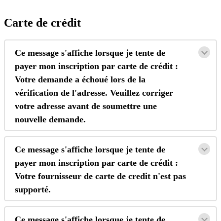
Carte
de
cr
é
dit
Ce
message
s
'
affiche
lorsque
je
tente
de
payer
mon
inscription
par
carte
de
cr
é
dit
:
Votre
demande
a
é
chou
é
lors
de
la
v
é
rification
de
l
'
adresse
.
Veuillez
corriger
votre
adresse
avant
de
soumettre
une
nouvelle
demande
.
Ce
message
s
'
affiche
lorsque
je
tente
de
payer
mon
inscription
par
carte
de
cr
é
dit
:
Votre
fournisseur
de
carte
de
credit
n
'
est
pas
support
é
.
Ce
message
s
'
affiche
lorsque
je
tente
de