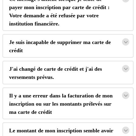
payer
mon
inscription
par
carte
de
cr
é
dit
:
Votre
demande
a
é
t
é
refus
é
e
par
votre
institution
financi
è
re
.
Je
suis
incapable
de
supprimer
ma
carte
de
cr
é
dit
J
'
ai
chang
é
de
carte
de
cr
é
dit
et
j
'
ai
des
versements
pr
é
vus
.
Il
y
a
une
erreur
dans
la
facturation
de
mon
inscription
ou
sur
les
montants
pr
é
lev
é
s
sur
ma
carte
de
cr
é
dit
Le
montant
de
mon
inscription
semble
avoir