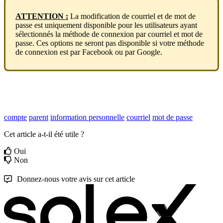
ATTENTION
:
La
modification
de
courriel
et
de
mot
de
passe
est
uniquement
disponible
pour
les
utilisateurs
ayant
s
é
lectionn
é
s
la
m
é
thode
de
connexion
par
courriel
et
mot
de
passe
.
Ces
options
ne
seront
pas
disponible
si
votre
m
é
thode
de
connexion
est
par
Facebook
ou
par
Google
.
compte
parent
information personnelle
courriel
mot de passe
Cet article a-t-il été utile ?
Oui
Non
Donnez-nous votre avis sur cet article