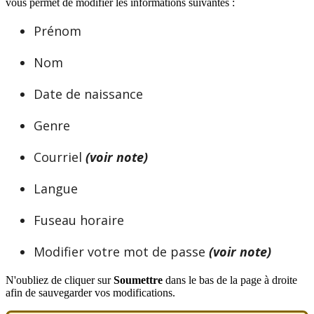
vous
permet
de
modifier
les
informations
suivantes
:
Pr
é
nom
Nom
Date
de
naissance
Genre
Courriel
(
voir
note
)
Langue
Fuseau
horaire
Modifier
votre
mot
de
passe
(
voir
note
)
N
'
oubliez
de
cliquer
sur
Soumettre
dans
le
bas
de
la
page
à
droite
afin
de
sauvegarder
vos
modifications
.