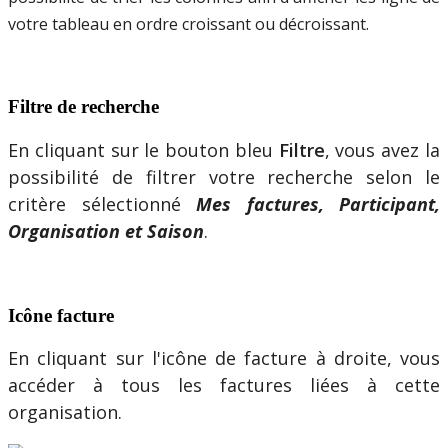
votre
tableau
en
ordre
croissant
ou
d
é
croissant
.
Filtre
de
recherche
En
cliquant
sur
le
bouton
bleu
Filtre
,
vous
avez
la
possibilit
é
de
filtrer
votre
recherche
selon
le
crit
è
re
s
é
lectionn
é
Mes
factures
,
Participant
,
Organisation
et
Saison
.
Ic
ô
ne
facture
En
cliquant
sur
l
'
ic
ô
ne
de
facture
à
droite
,
vous
acc
é
der
à
tous
les
factures
li
é
es
à
cette
organisation
.