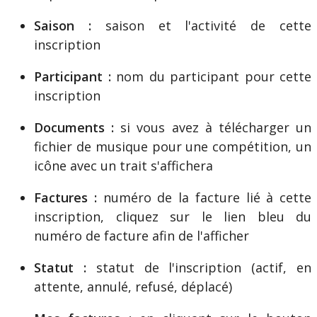
Saison
:
saison
et
l
'
activit
é
de
cette
inscription
Participant
:
nom
du
participant
pour
cette
inscription
Documents
:
si
vous
avez
à
t
é
l
é
charger
un
fichier
de
musique
pour
une
comp
é
tition
,
un
ic
ô
ne
avec
un
trait
s
'
affichera
Factures
:
num
é
ro
de
la
facture
li
é
à
cette
inscription
,
cliquez
sur
le
lien
bleu
du
num
é
ro
de
facture
afin
de
l
'
afficher
Statut
:
statut
de
l
'
inscription
(
actif
,
en
attente
,
annul
é
,
refus
é
,
d
é
plac
é
)