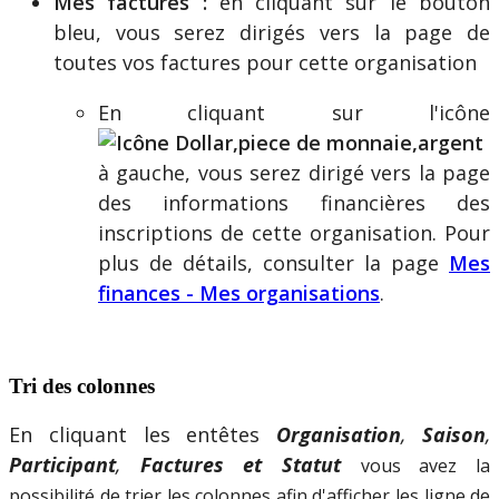
Mes
factures
:
en
cliquant
sur
le
bouton
bleu
,
vous
serez
dirig
é
s
vers
la
page
de
toutes
vos
factures
pour
cette
organisation
En
cliquant
sur
l
'
ic
ô
ne
à
gauche
,
vous
serez
dirig
é
vers
la
page
des
informations
financi
è
res
des
inscriptions
de
cette
organisation
.
Pour
plus
de
d
é
tails
,
consulter
la
page
Mes
finances
-
Mes
organisations
.
Tri
des
colonnes
En
cliquant
les
ent
ê
tes
Organisation
,
Saison
,
Participant
,
Factures
et
Statut
vous
avez
la
possibilit
é
de
trier
les
colonnes
afin
d
'
afficher
les
ligne
de