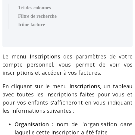
Tri des colonnes
Filtre de recherche
Icône facture
Le
menu
Inscriptions
des
param
è
tres
de
votre
compte
personnel
,
vous
permet
de
voir
vos
inscriptions
et
acc
é
der
à
vos
factures
.
En
cliquant
sur
le
menu
Inscriptions
,
un
tableau
avec
toutes
les
inscriptions
faites
pour
vous
et
pour
vos
enfants
s
'
afficheront
en
vous
indiquant
les
informations
suivantes
:
Organisation
:
nom
de
l
'
organisation
dans
laquelle
cette
inscription
a
é
t
é
faite