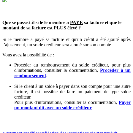
Que
se
passe
-
t
-
il
si
le
le
membre
a
PAY
É
sa
facture
et
que
le
montant
de
sa
facture
est
PLUS
é
lev
é
?
Si
le
membre
a
pay
é
sa
facture
et
qu
'
un
cr
é
dit
a
é
t
é
ajout
é
apr
è
s
l
’
ajustement
,
un
solde
cr
é
diteur
sera
ajout
é
sur
son
compte
.
Vous
avez
la
possibilit
é
de
:
Proc
é
der
au
remboursement
du
solde
cr
é
diteur
,
pour
plus
d
'
informations
,
consulter
la
documentation
,
Proc
é
der
à
un
remboursement
.
Si
le
client
à
un
solde
à
payer
dans
son
compte
pour
une
autre
facture
,
il
est
possible
de
faire
un
paiement
de
type
solde
cr
é
diteur
.
Pour
plus
d
'
informations
,
consulter
la
documentation
,
Payer
un
montant
d
û
avec
un
solde
cr
é
diteur
.