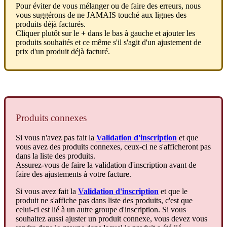
Pour
é
viter
de
vous
m
é
langer
ou
de
faire
des
erreurs
,
nous
vous
sugg
é
rons
de
ne
JAMAIS
touch
é
aux
lignes
des
produits
d
é
j
à
factur
é
s
.
Cliquer
plut
ô
t
sur
le
+
dans
le
bas
à
gauche
et
ajouter
les
produits
souhait
é
s
et
ce
m
ê
me
s
'
il
s
'
agit
d
'
un
ajustement
de
prix
d
'
un
produit
d
é
j
à
factur
é
.
Produits
connexes
Si
vous
n
'
avez
pas
fait
la
Validation
d
'
inscription
et
que
vous
avez
des
produits
connexes
,
ceux
-
ci
ne
s
'
afficheront
pas
dans
la
liste
des
produits
.
Assurez
-
vous
de
faire
la
validation
d
'
inscription
avant
de
faire
des
ajustements
à
votre
facture
.
Si
vous
avez
fait
la
Validation
d
'
inscription
et
que
le
produit
ne
s
'
affiche
pas
dans
liste
des
produits
,
c
'
est
que
celui
-
ci
est
li
é
à
un
autre
groupe
d
'
inscription
.
Si
vous
souhaitez
aussi
ajuster
un
produit
connexe
,
vous
devez
vous