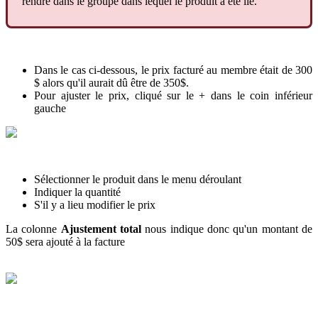
rendre
dans
le
groupe
dans
lequel
le
produit
a
é
t
é
li
é
.
Dans
le
cas
ci
-
dessous
,
le
prix
factur
é
au
membre
é
tait
de
300
$
alors
qu
'
il
aurait
d
û
ê
tre
de
350
$
.
Pour
ajuster
le
prix
,
cliqu
é
sur
le
+
dans
le
coin
inf
é
rieur
gauche
S
é
lectionner
le
produit
dans
le
menu
d
é
roulant
Indiquer
la
quantit
é
S
'
il
y
a
lieu
modifier
le
prix
La
colonne
Ajustement
total
nous
indique
donc
qu
'
un
montant
de
50
$
sera
ajout
é
à
la
facture