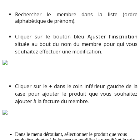
Rechercher
le
membre
dans
la
liste
(
ordre
alphab
é
tique
de
pr
é
nom
)
.
Cliquer
sur
le
bouton
bleu
Ajuster
l
'
inscription
situ
é
e
au
bout
du
nom
du
membre
pour
qui
vous
souhaitez
effectuer
une
modification
.
Cliquer
sur
le
+
dans
le
coin
inf
é
rieur
gauche
de
la
case
pour
ajouter
le
produit
que
vous
souhaitez
ajouter
à
la
facture
du
membre
.
Dans
le
menu
d
é
roulant
,
s
é
lectionner
le
produit
que
vous
souhaitez
ajouter
à
la
facture
ou
modifier
la
quantit
é
et
le
prix