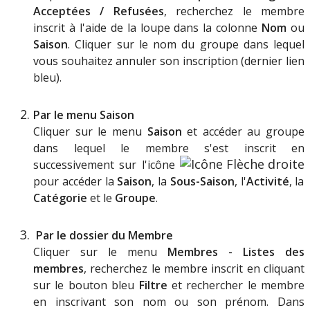
Accept
é
es
/
Refus
é
es
,
recherchez
le
membre
inscrit
à
l
'
aide
de
la
loupe
dans
la
colonne
Nom
ou
Saison
.
Cliquer
sur
le
nom
du
groupe
dans
lequel
vous
souhaitez
annuler
son
inscription
(
dernier
lien
bleu
)
.
Par
le
menu
Saison
Cliquer
sur
le
menu
Saison
et
acc
é
der
au
groupe
dans
lequel
le
membre
s
'
est
inscrit
en
successivement
sur
l
'
ic
ô
ne
pour
acc
é
der
la
Saison
,
la
Sous
-
Saison
,
l
'
Activit
é
,
la
Cat
é
gorie
et
le
Groupe
.
Par
le
dossier
du
Membre
Cliquer
sur
le
menu
Membres
-
Listes
des
membres
,
recherchez
le
membre
inscrit
en
cliquant
sur
le
bouton
bleu
Filtre
et
rechercher
le
membre
en
inscrivant
son
nom
ou
son
pr
é
nom
.
Dans