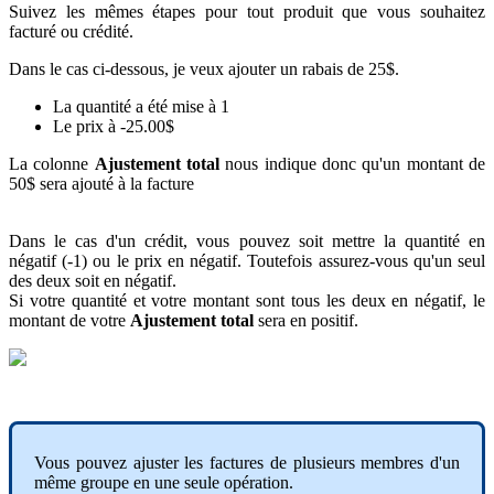
Suivez
les
m
ê
mes
é
tapes
pour
tout
produit
que
vous
souhaitez
factur
é
ou
cr
é
dit
é
.
Dans
le
cas
ci
-
dessous
,
je
veux
ajouter
un
rabais
de
25
$
.
La
quantit
é
a
é
t
é
mise
à
1
Le
prix
à
-
25
.
00
$
La
colonne
Ajustement
total
nous
indique
donc
qu
'
un
montant
de
50
$
sera
ajout
é
à
la
facture
Dans
le
cas
d
'
un
cr
é
dit
,
vous
pouvez
soit
mettre
la
quantit
é
en
n
é
gatif
(
-
1
)
ou
le
prix
en
n
é
gatif
.
Toutefois
assurez
-
vous
qu
'
un
seul
des
deux
soit
en
n
é
gatif
.
Si
votre
quantit
é
et
votre
montant
sont
tous
les
deux
en
n
é
gatif
,
le
montant
de
votre
Ajustement
total
sera
en
positif
.
Vous
pouvez
ajuster
les
factures
de
plusieurs
membres
d
'
un
m
ê
me
groupe
en
une
seule
op
é
ration
.