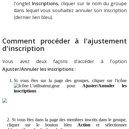
l
'
onglet
Inscriptions
,
cliquer
sur
le
nom
du
groupe
dans
lequel
vous
souhaitez
annuler
son
inscription
(
dernier
lien
bleu
)
.
Comment
proc
é
der
à
l
'
ajustement
d
'
inscription
Vous
avez
deux
fa
ç
ons
d
'
acc
é
der
à
l
'
option
Ajuster
/
Annuler
les
inscriptions
:
Si
vous
ê
tes
sur
la
page
des
groupes
,
cliquer
sur
l
'
ic
ô
ne
pour
Ajuster
/
Annuler
les
inscriptions
2
.
Si
vous
ê
tes
dans
la
page
des
membres
inscrits
dans
le
groupe
,
c
liquer
sur
le
bouton
bleu
Action
et
s
é
lectionner