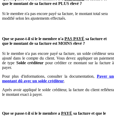
que
le
montant
de
sa
facture
est
PLUS
é
lev
é
?
Si
le
membre
n
'
a
pas
encore
pay
é
sa
facture
,
le
montant
total
sera
modifi
é
selon
les
ajustements
effectu
é
s
.
Que
se
passe
-
t
-
il
si
le
le
membre
n
'
a
PAS
PAY
É
sa
facture
et
que
le
montant
de
sa
facture
est
MOINS
é
lev
é
?
Si
le
membre
n
'
a
pas
encore
pay
é
sa
facture
,
un
solde
cr
é
diteur
sera
ajout
é
dans
le
compte
du
client
.
Vous
devez
appliquer
un
paiement
de
type
Solde
cr
é
diteur
pour
cr
é
diter
ce
montant
sur
la
facture
à
payer
.
Pour
plus
d
'
informations
,
consulter
la
documentation
,
Payer
un
montant
d
û
avec
un
solde
cr
é
diteur
.
Apr
è
s
avoir
appliqu
é
le
solde
cr
é
diteur
,
la
facture
du
client
refl
é
tera
le
montant
exact
à
payer
.
Que
se
passe
-
t
-
il
si
le
le
membre
a
PAY
É
sa
facture
et
que
le