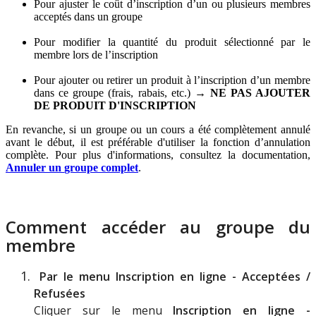
Pour
ajuster
le
co
û
t
d
’
inscription
d
’
un
ou
plusieurs
membres
accept
é
s
dans
un
groupe
Pour
modifier
la
quantit
é
du
produit
s
é
lectionn
é
par
le
membre
lors
de
l
’
inscription
Pour
ajouter
ou
retirer
un
produit
à
l
’
inscription
d
’
un
membre
dans
ce
groupe
(
frais
,
rabais
,
etc
.
)
→
NE
PAS
AJOUTER
DE
PRODUIT
D
'
INSCRIPTION
En
revanche
,
si
un
groupe
ou
un
cours
a
é
t
é
compl
è
tement
annul
é
avant
le
d
é
but
,
il
est
pr
é
f
é
rable
d
'
utiliser
la
fonction
d
’
annulation
compl
è
te
.
Pour
plus
d
'
informations
,
consultez
la
documentation
,
Annuler
un
groupe
complet
.
Comment
acc
é
der
au
groupe
du
membre
Par
le
menu
Inscription
en
ligne
-
Accept
é
es
/
Refus
é
es
Cliquer
sur
le
menu
Inscription
en
ligne
-