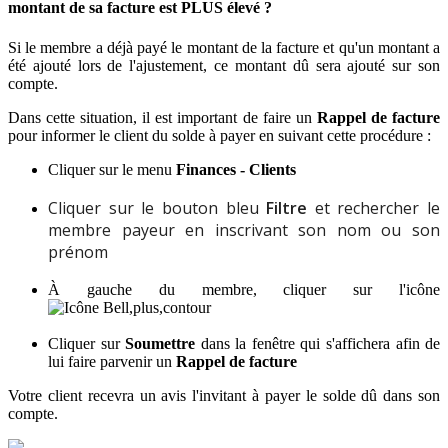
montant
de
sa
facture
est
PLUS
é
lev
é
?
Si
le
membre
a
d
é
j
à
pay
é
le
montant
de
la
facture
et
qu
'
un
montant
a
é
t
é
ajout
é
lors
de
l
'
ajustement
,
ce
montant
d
û
sera
ajout
é
sur
son
compte
.
Dans
cette
situation
,
il
est
important
de
faire
un
Rappel
de
facture
pour
informer
le
client
du
solde
à
payer
en
suivant
cette
proc
é
dure
:
Cliquer
sur
le
menu
Finances
-
Clients
Cliquer
sur
le
bouton
bleu
Filtre
et
rechercher
le
membre
payeur
en
inscrivant
son
nom
ou
son
pr
é
nom
À
gauche
du
membre
,
cliquer
sur
l
'
ic
ô
ne
Cliquer
sur
Soumettre
dans
la
fen
ê
tre
qui
s
'
affichera
afin
de
lui
faire
parvenir
un
Rappel
de
facture
Votre
client
recevra
un
avis
l
'
invitant
à
payer
le
solde
d
û
dans
son
compte
.