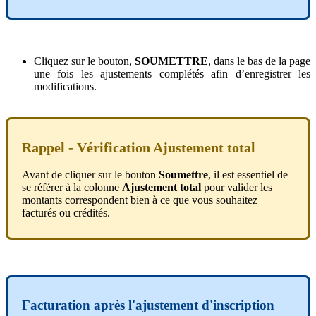
Cliquez
sur
le
bouton
,
SOUMETTRE
,
dans
le
bas
de
la
page
une
fois
les
ajustements
compl
é
t
é
s
afin
d
’
enregistrer
les
modifications
.
Rappel
-
V
é
rification
Ajustement
total
Avant
de
cliquer
sur
le
bouton
Soumettre
,
il
est
essentiel
de
se
r
é
f
é
rer
à
la
colonne
Ajustement
total
pour
valider
les
montants
correspondent
bien
à
ce
que
vous
souhaitez
factur
é
s
ou
cr
é
dit
é
s
.
Facturation
apr
è
s
l
'
ajustement
d
'
inscription