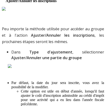
Ajuster
/
Annuler
les
inscriptions
Peu
importe
la
m
é
thode
utilis
é
e
pour
acc
é
der
au
groupe
et
à
l
'
action
Ajuster
/
Annuler
les
inscriptions
,
les
prochaines
é
tapes
seront
les
m
ê
mes
.
Dans
Type
d
'
ajustement
,
s
é
lectionner
Ajuster
/
Annuler
une
partie
du
groupe
Par
d
é
faut
,
la
date
du
jour
sera
inscrite
,
vous
avez
la
possibilit
é
de
la
modifier
.
Cette
option
est
utile
en
d
é
but
d
'
ann
é
e
,
lorsqu
'
il
faut
ajuster
le
co
û
t
d
'
inscription
admissible
au
cr
é
dit
d
'
imp
ô
t
pour
une
activit
é
qui
a
eu
lieu
dans
l
'
ann
é
e
fiscale
pr
é
c
é
dente
.