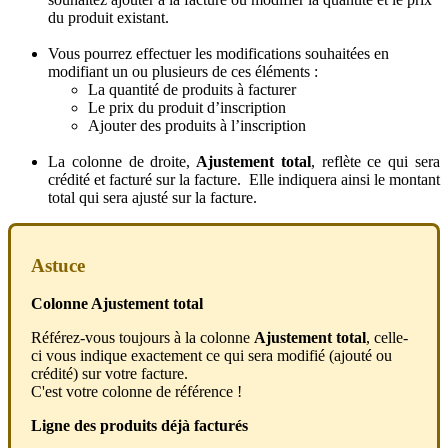
du
produit
existant
.
Vous
pourrez
effectuer
les
modifications
souhait
é
es
en
modifiant
un
ou
plusieurs
de
ces
é
l
é
ments
:
La
quantit
é
de
produits
à
facturer
Le
prix
du
produit
d
’
inscription
Ajouter
des
produits
à
l
’
inscription
La
colonne
de
droite
,
Ajustement
total
,
refl
è
te
ce
qui
sera
cr
é
dit
é
et
factur
é
sur
la
facture
.
Elle
indiquera
ainsi
le
montant
total
qui
sera
ajust
é
sur
la
facture
.
Astuce
Colonne
Ajustement
total
R
é
f
é
rez
-
vous
toujours
à
la
colonne
Ajustement
total
,
celle
-
ci
vous
indique
exactement
ce
qui
sera
modifi
é
(
ajout
é
ou
cr
é
dit
é
)
sur
votre
facture
.
C
'
est
votre
colonne
de
r
é
f
é
rence
!
Ligne
des
produits
d
é
j
à
factur
é
s