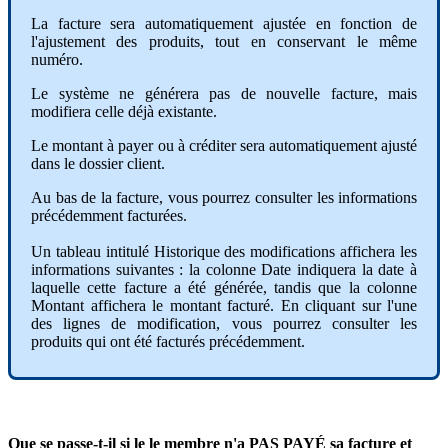
La
facture
sera
automatiquement
ajust
é
e
en
fonction
de
l
'
ajustement
des
produits
,
tout
en
conservant
le
m
ê
me
num
é
ro
.
Le
syst
è
me
ne
g
é
n
é
rera
pas
de
nouvelle
facture
,
mais
modifiera
celle
d
é
j
à
existante
.
Le
montant
à
payer
ou
à
cr
é
diter
sera
automatiquement
ajust
é
dans
le
dossier
client
.
Au
bas
de
la
facture
,
vous
pourrez
consulter
les
informations
pr
é
c
é
demment
factur
é
es
.
Un
tableau
intitul
é
Historique
des
modifications
affichera
les
informations
suivantes
:
la
colonne
Date
indiquera
la
date
à
laquelle
cette
facture
a
é
t
é
g
é
n
é
r
é
e
,
tandis
que
la
colonne
Montant
affichera
le
montant
factur
é
.
En
cliquant
sur
l
'
une
des
lignes
de
modification
,
vous
pourrez
consulter
les
produits
qui
ont
é
t
é
factur
é
s
pr
é
c
é
demment
.
Que
se
passe
-
t
-
il
si
le
le
membre
n
'
a
PAS
PAY
É
sa
facture
et