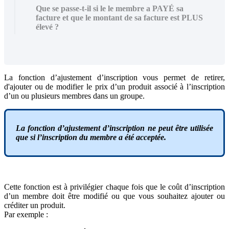
Que se passe-t-il si le le membre a PAYÉ sa
facture et que le montant de sa facture est PLUS
élevé ?
La
fonction
d
’
ajustement
d
’
inscription
vous
permet
de
retirer
,
d
'
ajouter
ou
de
modifier
le
prix
d
’
un
produit
associ
é
à
l
’
inscription
d
’
un
ou
plusieurs
membres
dans
un
groupe
.
La
fonction
d
’
ajustement
d
’
inscription
ne
peut
ê
tre
utilis
é
e
que
si
l
’
inscription
du
membre
a
é
t
é
accept
é
e
.
Cette
fonction
est
à
privil
é
gier
chaque
fois
que
le
co
û
t
d
’
inscription
d
’
un
membre
doit
ê
tre
modifi
é
ou
que
vous
souhaitez
ajouter
ou
cr
é
diter
un
produit
.
Par
exemple
: